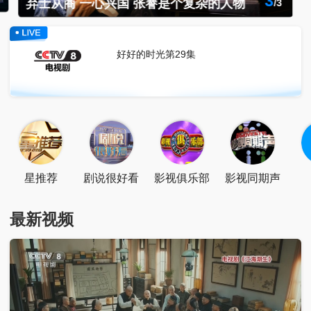
3
弃士从商 一心兴国 张謇是个复杂的人物
/
3
点击关注
扫一扫关注
点击下载
好好的时光第29集
星推荐
剧说很好看
影视俱乐部
影视同期声
最新视频