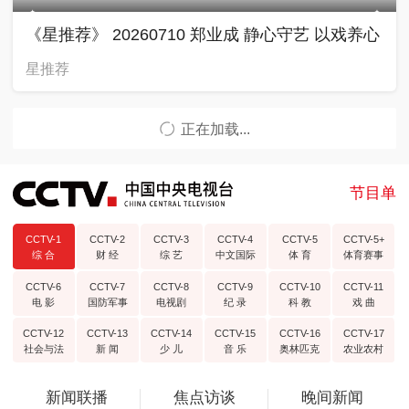
《星推荐》 20260710 郑业成 静心守艺 以戏养心
星推荐
正在加载...
节目单
CCTV-1
CCTV-2
CCTV-3
CCTV-4
CCTV-5
CCTV-5+
综 合
财 经
综 艺
中文国际
体 育
体育赛事
CCTV-6
CCTV-7
CCTV-8
CCTV-9
CCTV-10
CCTV-11
电 影
国防军事
电视剧
纪 录
科 教
戏 曲
CCTV-12
CCTV-13
CCTV-14
CCTV-15
CCTV-16
CCTV-17
社会与法
新 闻
少 儿
音 乐
奥林匹克
农业农村
新闻联播
焦点访谈
晚间新闻